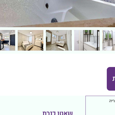
יה
שאטו כנרת