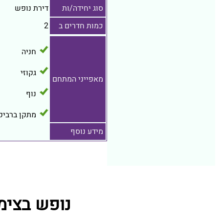
סוג יחידה/ות
דירת נופש
כמות חדרים ב
2
חניה
גקוזי
מאפייני המתחם
נוף
מתקן ברביקי
מידע נוסף
נופש בצימר 570 מתחמי נופש קרובים ל ש