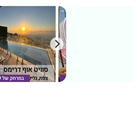
אחוזת כינורות
סוויט אוף דרימס
טבריה, גליל תחתון
במרחק של
2.08 ק"מ
צפת, גליל עליון
במרחק של
9