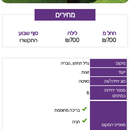
מחירים
החל מ
לילה
סןף שבוע
₪700
₪700
התקשרו
מיקום
,
גליל תחתון
טבריה
ייעוד
זוגות
סוג יחידה/ות
סוויטה
מספר יחידות
6
במתחם
בריכה מחוממת
חניה
מאפייני המקום