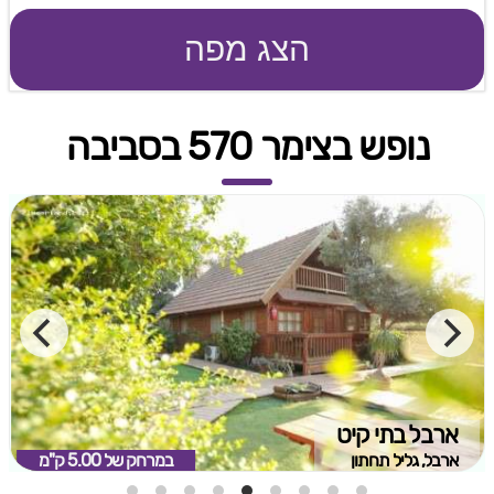
הצג מפה
נופש בצימר 570 בסביבה
ארבל בתי קיט
ארבל, גליל תחתון
במרחק של
5.00 ק"מ