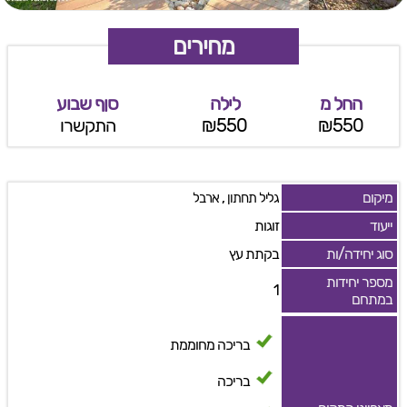
מחירים
החל מ
לילה
סןף שבוע
₪550
₪550
התקשרו
מיקום
,
גליל תחתון
ארבל
ייעוד
זוגות
סוג יחידה/ות
בקתת עץ
מספר יחידות
1
במתחם
בריכה מחוממת
בריכה