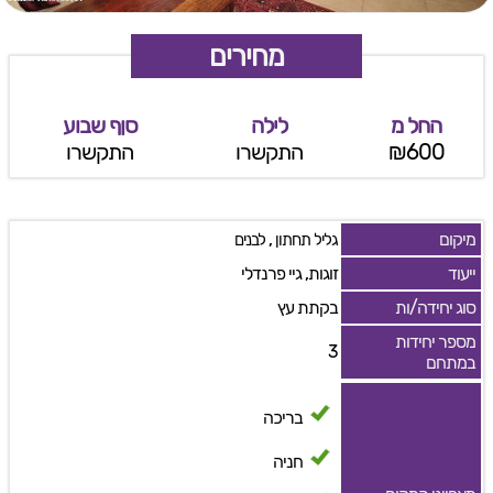
מחירים
החל מ
לילה
סןף שבוע
₪600
התקשרו
התקשרו
מיקום
,
גליל תחתון
לבנים
ייעוד
זוגות, גיי פרנדלי
סוג יחידה/ות
בקתת עץ
מספר יחידות
3
במתחם
בריכה
חניה