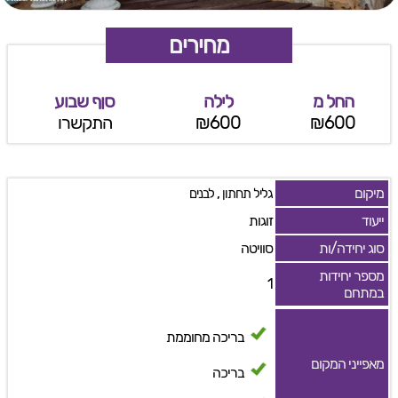
מחירים
החל מ
לילה
סןף שבוע
₪600
₪600
התקשרו
מיקום
,
גליל תחתון
לבנים
ייעוד
זוגות
סוג יחידה/ות
סוויטה
מספר יחידות
1
במתחם
בריכה מחוממת
מאפייני המקום
בריכה