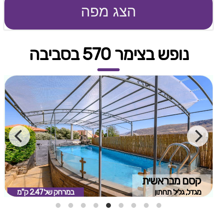
הצג מפה
נופש בצימר 570 בסביבה
קסם מבראשית
מגדל, גליל תחתון
במרחק של
2.47 ק"מ