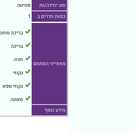
סוג יחידה/ות
סוויטה
כמות חדרים ב
1
בריכה מחומ
בריכה
חניה
מאפייני המתחם
גקוזי
גקוזי ספא
סאונה
מידע נוסף