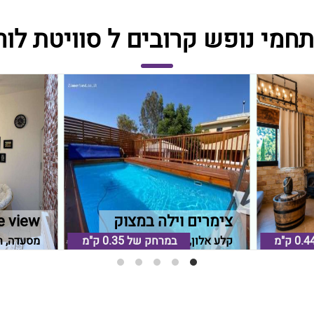
צימרים וילה במצוק
e view
0.4 ק"מ
קלע אלון, רמת הגולן
במרחק של
0.35 ק"מ
מסעדה, ר