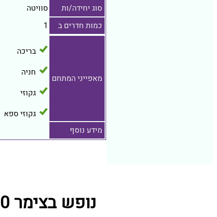
סוג יחידה/ות
סוויטה
כמות חדרים ב
1
בריכה
חניה
מאפייני המתחם
גקוזי
גקוזי ספא
מידע נוסף
נופש בצימר 570 מתחמי נופש קרובים ל צימרים וילה במצוק