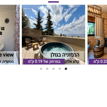
הרמוניה בגולן
e view
0.2 ק"מ
קלע אלון, רמת הגולן
במרחק של
0.19 ק"מ
מסעדה, ר