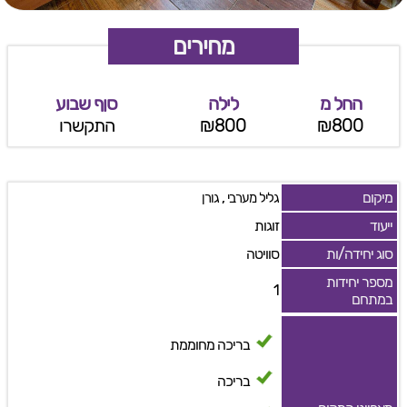
מחירים
החל מ
לילה
סןף שבוע
₪800
₪800
התקשרו
מיקום
,
גליל מערבי
גורן
ייעוד
זוגות
סוג יחידה/ות
סוויטה
מספר יחידות
1
במתחם
בריכה מחוממת
בריכה