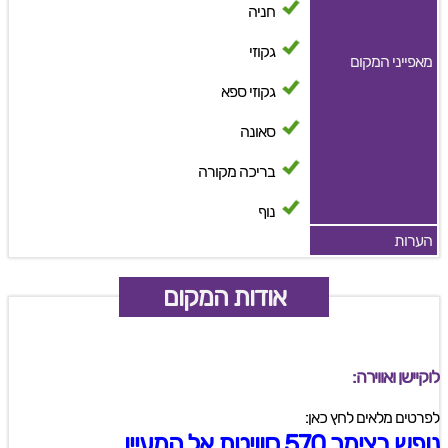
חניה
גקוזי
מאפייני המקום
גקוזי ספא
סאונה
בריכה מקורה
נוף
הערות
אודות המקום
לוקיישן ואווירה:
לפרטים מלאים לחץ כאן:
נופש בצימר 570 סוויטת אל המעיין