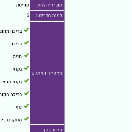
סוג יחידה/ות
סוויטה
כמות חדרים ב
5
בריכה מחומ
בריכה
חניה
גקוזי
מאפייני המתחם
גקוזי ספא
בריכה מקור
נוף
מתקן ברביקי
מידע נוסף