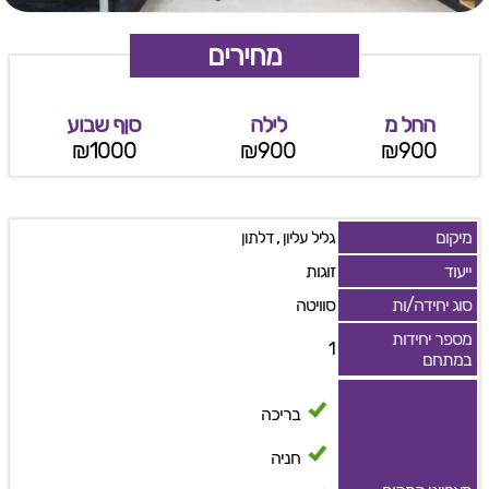
מחירים
החל מ
לילה
סןף שבוע
₪1000
₪900
₪900
מיקום
,
גליל עליון
דלתון
ייעוד
זוגות
סוג יחידה/ות
סוויטה
מספר יחידות
1
במתחם
בריכה
חניה