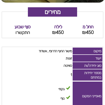
מחירים
החל מ
לילה
סןף שבוע
₪450
₪450
התקשרו
מיקום
,
מישור החוף הדרומי
אשדוד
ייעוד
זוגות
סוג יחידה/ות
סוויטה
מספר יחידות
1
במתחם
גקוזי
מאפייני המקום
נוף