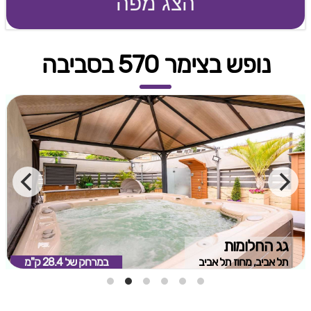
הצג מפה
נופש בצימר 570 בסביבה
גג החלומות
תל אביב, מחוז תל אביב
במרחק של
28.4 ק"מ