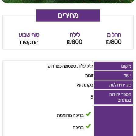
מחירים
החל מ
לילה
סןף שבוע
₪800
₪800
התקשרו
מיקום
,
גליל עליון
ספסופה כפר חושן
ייעוד
זוגות
סוג יחידה/ות
בקתת עץ
מספר יחידות
5
במתחם
בריכה מחוממת
בריכה