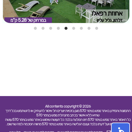
אחוזת רפאלו
דלתון, גליל עליון
במרחק של
5.28 ק"מ
All contents copyright © 2026
התמונות והמידע באתר נופש בצימר 570 מוגן בזכויות יוצרים חל איסור להעתיק או להשתמש בכל דרך
שהיא ללא אישור בכתב מהנהלת נופש בצימר 570
כל האמור באתר נופש בצימר 570 הינו המלצה בלבד. כל העושה שימוש באתר נופש בצימר 570 עושה
זאת על אחריותו ועל דעתו בלבד. ועצם הגלישה באתר נופש בצימר 570 מהווה הסכמה למה שרשום .