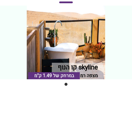
skyline קו הנוף
מצפה רמון, נגב
במרחק של
1.49 ק"מ