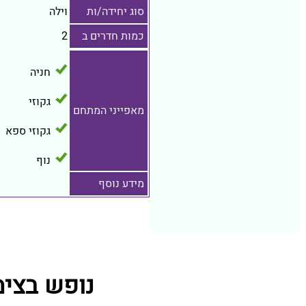
סוג יחידה/ות
וילה
כמות חדרים ב
2
חניה
גקוזי
מאפייני המתחם
גקוזי ספא
נוף
מידע נוסף
נופש בצימר 570 מתחמי נופש קרובים ל