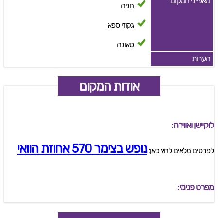
מאפייני המקום
חניה
גקוזי ספא
סאונה
הערות
אודות המקום
לוקיישן ואווירה:
נופש בצימר 570 אחוזת הוואי
לפרטים מלאים לחץ כאן:
מפרט פנימי: