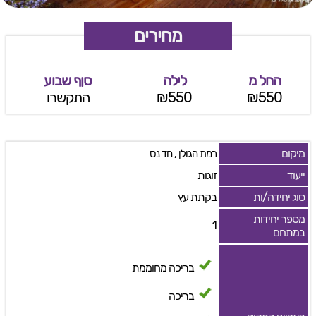
מחירים
החל מ
לילה
סןף שבוע
₪550
₪550
התקשרו
מיקום
,
רמת הגולן
חד נס
ייעוד
זוגות
סוג יחידה/ות
בקתת עץ
מספר יחידות
1
במתחם
בריכה מחוממת
בריכה