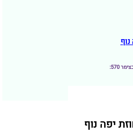
ר 570: