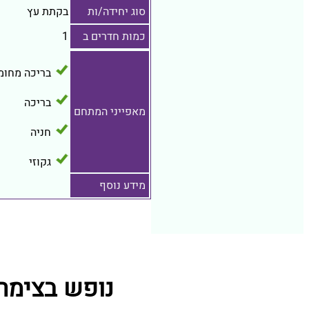
סוג יחידה/ות
בקתת עץ
כמות חדרים ב
1
בריכה מחומ
בריכה
מאפייני המתחם
חניה
גקוזי
מידע נוסף
נופש בצימר 570 מתחמי נופש קרובים ל אחוזת יפה 