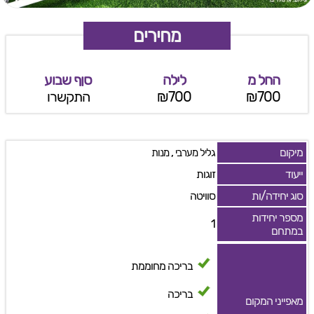
מחירים
החל מ
לילה
סןף שבוע
₪700
₪700
התקשרו
מיקום
,
גליל מערבי
מנות
ייעוד
זוגות
סוג יחידה/ות
סוויטה
מספר יחידות
1
במתחם
בריכה מחוממת
בריכה
מאפייני המקום