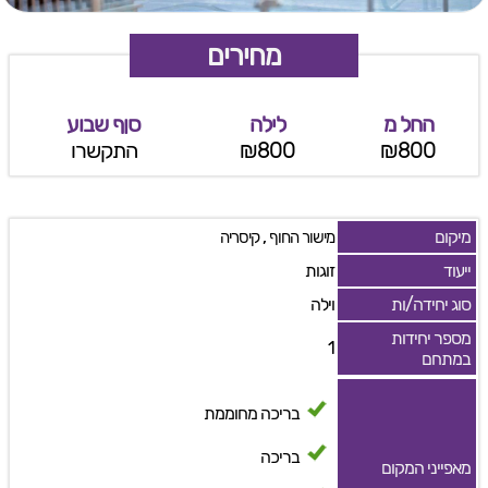
מחירים
החל מ
לילה
סןף שבוע
₪800
₪800
התקשרו
מיקום
,
מישור החוף
קיסריה
ייעוד
זוגות
סוג יחידה/ות
וילה
מספר יחידות
1
במתחם
בריכה מחוממת
בריכה
מאפייני המקום