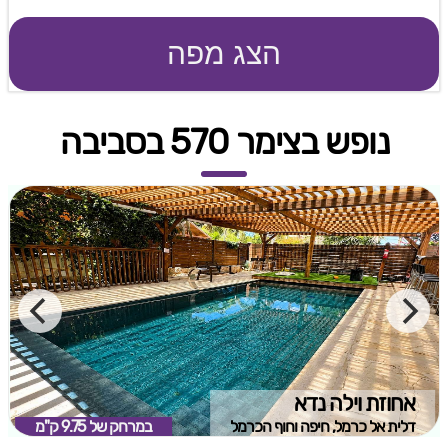
הצג מפה
נופש בצימר 570 בסביבה
אחוזת וילה נדא
דלית אל כרמל, חיפה וחוף הכרמל
במרחק של
9.75 ק"מ