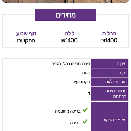
מחירים
החל מ
לילה
סןף שבוע
₪1400
₪1400
התקשרו
מיקום
,
חיפה וחוף הכרמל
מגדים
ייעוד
זוגות
סוג יחידה/ות
בקתת עץ
מספר יחידות
1
במתחם
בריכה מחוממת
מאפייני המקום
בריכה