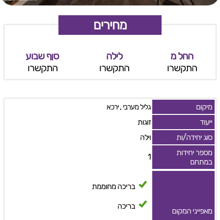
מחירים
החל מ
לילה
סןף שבוע
התקשרו
התקשרו
התקשרו
מיקום
,
גליל מערבי
ירכא
ייעוד
זוגות
סוג יחידה/ות
וילה
מספר יחידות
1
במתחם
בריכה מחוממת
בריכה
מאפייני המקום