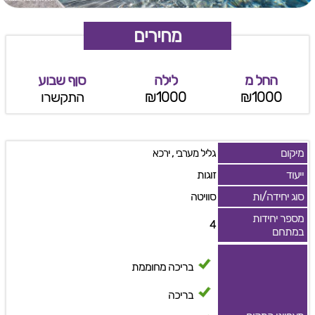
מחירים
החל מ
לילה
סןף שבוע
₪1000
₪1000
התקשרו
מיקום
,
גליל מערבי
ירכא
ייעוד
זוגות
סוג יחידה/ות
סוויטה
מספר יחידות
4
במתחם
בריכה מחוממת
בריכה