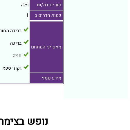
סוג יחידה/ות
וילה
כמות חדרים ב
1
בריכה מחומ
בריכה
מאפייני המתחם
חניה
גקוזי ספא
מידע נוסף
נופש בצימר 570 מתחמי נופש קרובים ל שקיעה בכ