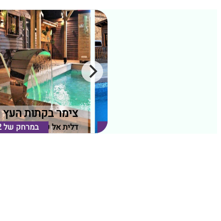
פסגת האורנים
צימר בקתות העץ
קיסריה, מישור החוף
במרחק של
1.33 ק"מ
במרחק של
2
דלית אל כרמל, חיפה וחו