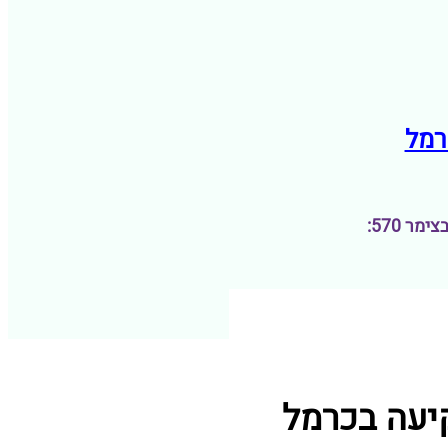
ר 570: