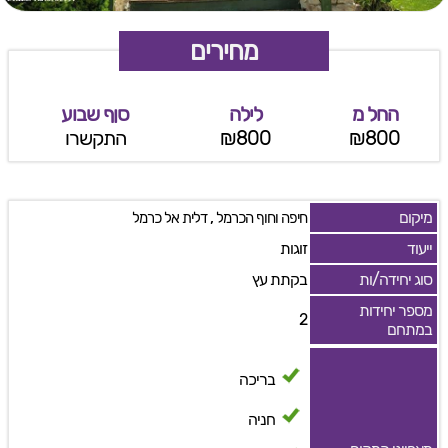
מחירים
החל מ
לילה
סןף שבוע
₪800
₪800
התקשרו
מיקום
,
חיפה וחוף הכרמל
דלית אל כרמל
ייעוד
זוגות
סוג יחידה/ות
בקתת עץ
מספר יחידות
2
במתחם
בריכה
חניה