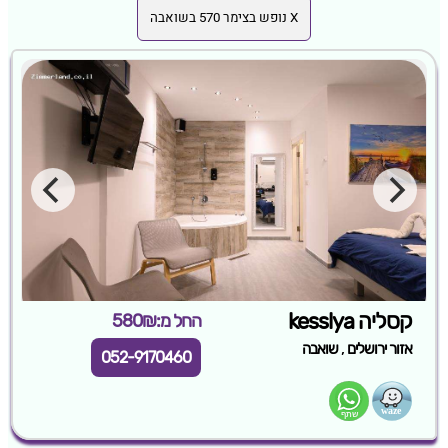
X נופש בצימר 570 בשואבה
קסליה kesslya
החל מ:580₪
,
אזור ירושלים
שואבה
052-9170460