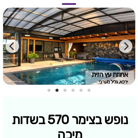
אחוזת עץ הזית
ירכא, גליל מערבי
נופש בצימר 570 בשדות
מיכה