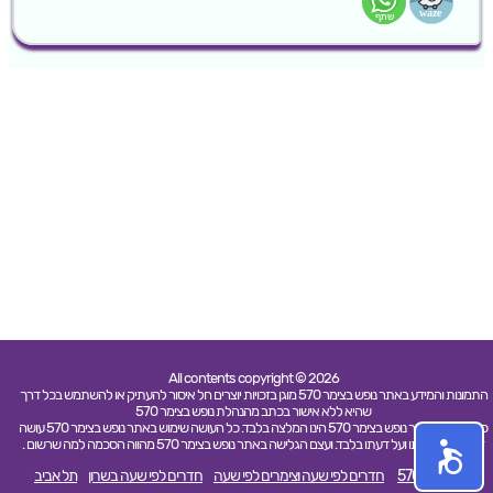
All contents copyright © 2026
התמונות והמידע באתר נופש בצימר 570 מוגן בזכויות יוצרים חל איסור להעתיק או להשתמש בכל דרך
שהיא ללא אישור בכתב מהנהלת נופש בצימר 570
כל האמור באתר נופש בצימר 570 הינו המלצה בלבד. כל העושה שימוש באתר נופש בצימר 570 עושה
זאת על אחריותו ועל דעתו בלבד. ועצם הגלישה באתר נופש בצימר 570 מהווה הסכמה למה שרשום .
נופש בצימר 570
חדרים לפי שעה וצימרים לפי שעה
חדרים לפי שעה בשרון
תל אביב