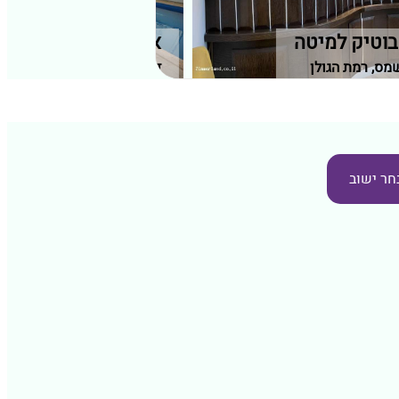
בוטיק למיטה
אחוזת מרלו
מס, רמת הגולן
דלתון, גליל עליון
חר ישוב