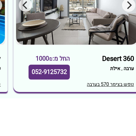
Desert 360‏
w
החל מ:1000₪
ערבה
,
אילת
ע
052-9125732
נופש בצימר 570 בערבה
נ