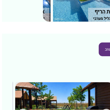
ת הריף
אחוזת הדבש
גליל מערבי
דלית אל כרמל, חיפה וחוף ה
וב