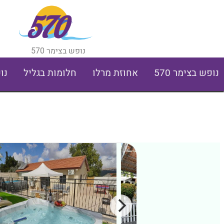
נופש בצימר 570
נופש בצימר 570
אחוזת מרלו
חלומות בגליל
נו