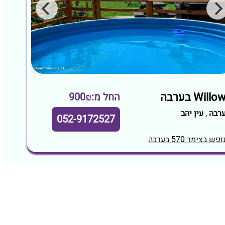
Willo בערבה
החל מ:900₪
רבה
,
עין יהב
052-9172527
ופש בצימר 570 בערבה