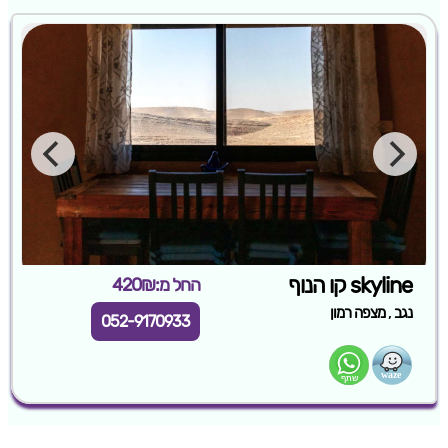
skyline קו הנוף
החל מ:420₪
,
נגב
מצפה רמון
052-9170933