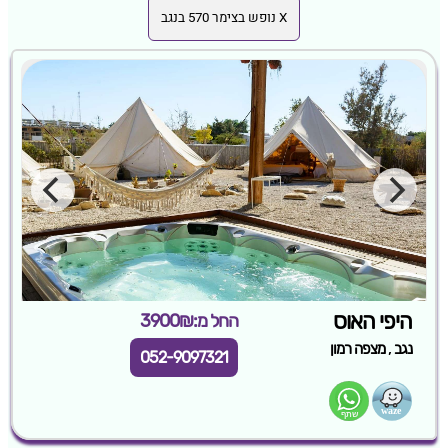
X נופש בצימר 570 בנגב
היפי האוס
החל מ:3900₪
,
נגב
מצפה רמון
052-9097321