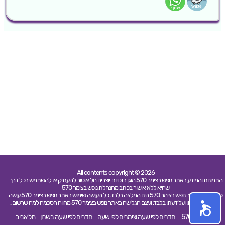
All contents copyright © 2026
התמונות והמידע באתר נופש בצימר 570 מוגן בזכויות יוצרים חל איסור להעתיק או להשתמש בכל דרך
שהיא ללא אישור בכתב מהנהלת נופש בצימר 570
כל האמור באתר נופש בצימר 570 הינו המלצה בלבד. כל העושה שימוש באתר נופש בצימר 570 עושה
זאת על אחריותו ועל דעתו בלבד. ועצם הגלישה באתר נופש בצימר 570 מהווה הסכמה למה שרשום .
נופש בצימר 570
חדרים לפי שעה וצימרים לפי שעה
חדרים לפי שעה בשרון
תל אביב