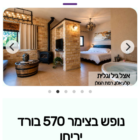
אצל גיל וגלית
קלע אלון, רמת הגולן
נופש בצימר 570 בורד
יריחו