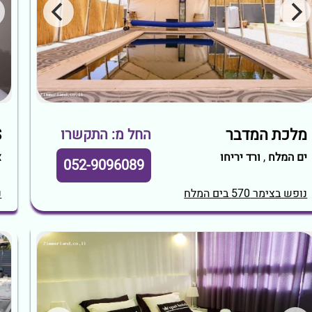
מלכת המדבר
S
החל מ: התקשרו
ים המלח
,
ורד יריחו
צ
052-9096089
נופש בצימר 570 בים המלח
נ