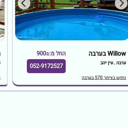
Willow בערבה
ה
החל מ:900₪
ערבה
,
עין יהב
נ
052-9172527
נופש בצימר 570 בערבה
נ