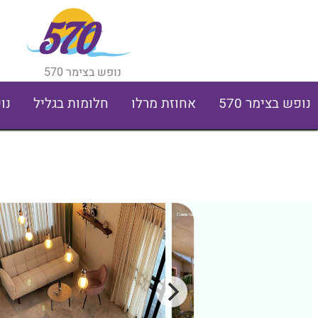
נופש בצימר 570
נופש בצימר 570
אחוזת מרלו
חלומות בגליל
נו