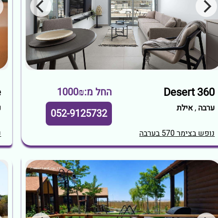
Desert 360‏
e
החל מ:1000₪
ערבה
,
אילת
נ
052-9125732
נופש בצימר 570 בערבה
נ