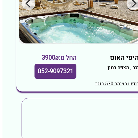
יפי האוס
החל מ:3900₪
גב
,
מצפה רמון
052-9097321
ופש בצימר 570 בנגב