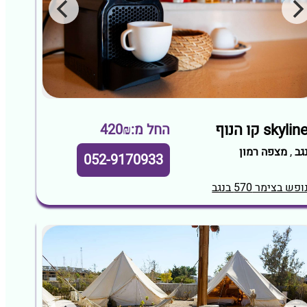
skylin קו הנוף
החל מ:420₪
גב
,
מצפה רמון
052-9170933
ופש בצימר 570 בנגב