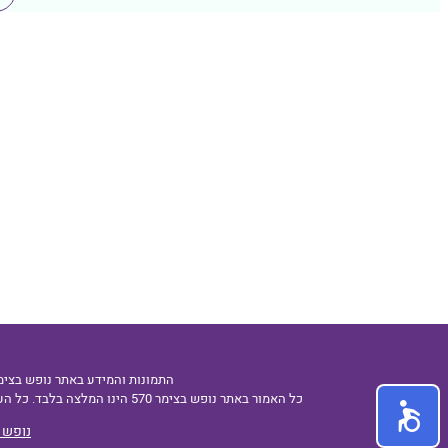
התמונות והמידע באתר נופש בצימר 570 מוגן בזכויות יוצרים חל איסור להעתיק או להשתמש בכל דרך שהיא ללא אישור בכתב מהנהלת נופש 
כל האמור באתר נופש בצימר 570 הינו המלצה בלבד. כל העושה שימוש באתר נופש בצימר 570 עושה זאת על אחריותו ועל דעתו בלבד. ועצם הגלישה באתר נופש בצימר 570 מהווה הסכמה למה שרשום .
נופש בצ