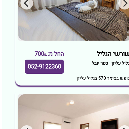
ורשי הגליל
החל מ:700₪
ליל עליון
,
כפר יובל
052-9122360
ופש בצימר 570 בגליל עליון