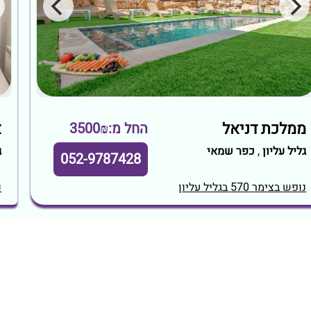
ממלכת דניאל
א
החל מ:3500₪
גליל עליון
,
כפר שמאי
ג
052-9787428
נופש בצימר 570 בגליל עליון
נ