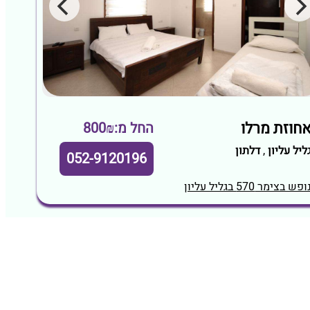
חוזת מרלו
החל מ:800₪
ליל עליון
,
דלתון
052-9120196
ופש בצימר 570 בגליל עליון