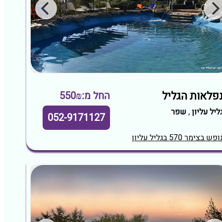
פלאות הגליל
החל מ:550₪
ליל עליון
,
שפר
052-9171127
ופש בצימר 570 בגליל עליון