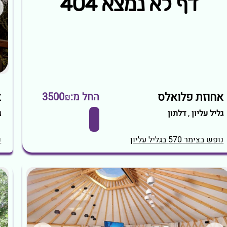
אחוזת פלואלס
א
החל מ:3500₪
גליל עליון
,
דלתון
ג
נופש בצימר 570 בגליל עליון
נ